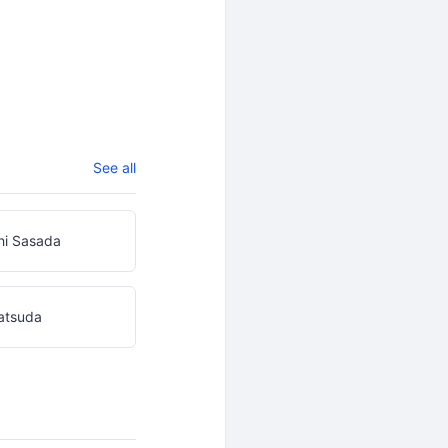
See all
hi Sasada
atsuda