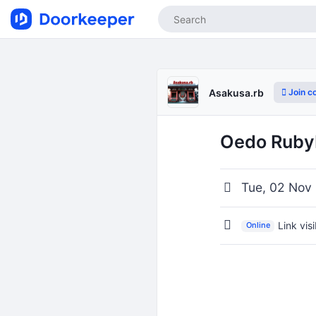
Join c
Asakusa.rb
Oedo RubyK
Tue, 02 Nov
Link vis
Online