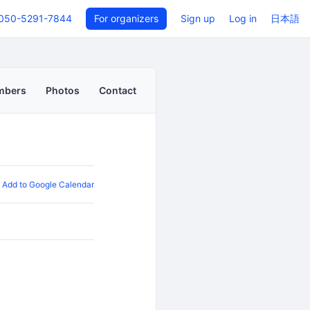
050-5291-7844
For organizers
Sign up
Log in
日本語
mbers
Photos
Contact
Add to Google Calendar