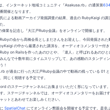
火)は、インターネット地域コミュニティ『Asakusa.rb』の通算第
63
番開催となります。
による動画アーカイブ発掘調査の結果、過去の RubyKaigi の
た。
の偉業を記念し『大江戸Ruby会議』をオンラインで開催します。
Rubyの会から髙橋会長としまださんをお迎えし、今回発掘された動
の RubyKaigi の中から厳選された講演を、オーディオコメンタリー
uby on Railsを作ったあのひとや、「達人」と呼ばれるあのひ
みんなで十数年前にタイムスリップして、あの感動のスタンディ
う！
a.rb が過去に行った大江戸Ruby会議の中で動画の残っている 01 と
、同じく視聴する予定です。
cord のステージチャンネルにお集まりいただく形になっています。会
す。ステージチャンネルでは、オーディオコメンタリーをお届け
ャットとあわせてお楽しみください。
後に
SpatialChat
にてオンライン懇親会を開催する予定です。是非