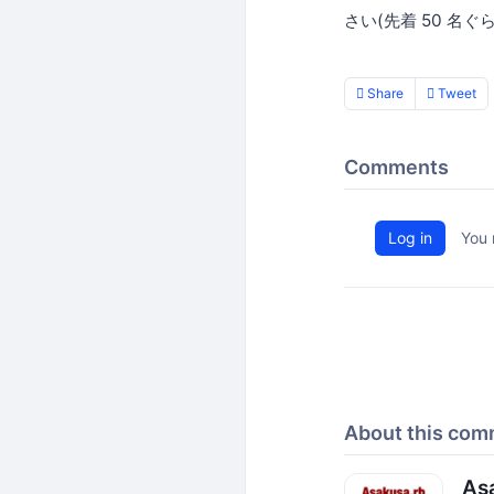
さい(先着 50 名
Share
Tweet
Comments
Log in
You 
About this com
As