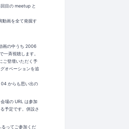
4
回目の meetup と
講演動画を全て発掘す
画の中うち 2006
付きで一斉視聴します。
とにご登壇いただく予
ングオベーションを追
 04 からも思い出の
場の URL は参加
する予定です。併設さ
ふるってご参加くだ