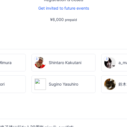
Get invited to future events
¥6,000
prepaid
Mimura
Shintaro Kakutani
a_m
ori
Sugino Yasuhiro
鈴木