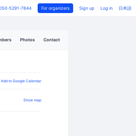
050-5291-7844
For organizers
Sign up
Log in
日本語
mbers
Photos
Contact
Add to Google Calendar
Show map