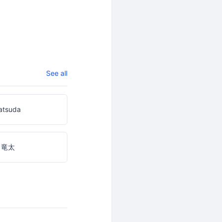
See all
atsuda
 竜太